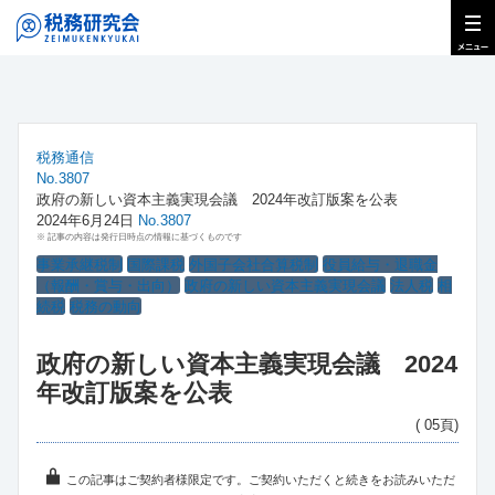
税務通信
No.3807
政府の新しい資本主義実現会議 2024年改訂版案を公表
2024年6月24日
No.3807
※ 記事の内容は発行日時点の情報に基づくものです
事業承継税制
国際課税
外国子会社合算税制
役員給与・退職金
（報酬・賞与・出向）
政府の新しい資本主義実現会議
法人税
相
続税
税務の動向
政府の新しい資本主義実現会議 2024
年改訂版案を公表
( 05頁)
この記事はご契約者様限定です。ご契約いただくと続きをお読みいただ