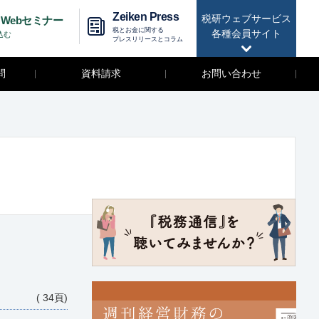
Zeiken Press
税研ウェブサービス
Webセミナー
税とお金に関する
各種会員サイト
込む
プレスリリースとコラム
問
資料請求
お問い合わせ
( 34頁)