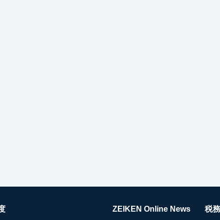
度
ZEIKEN Online News
税