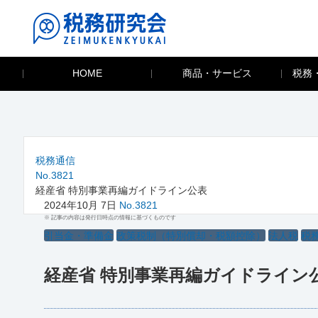
HOME
商品・サービス
税務
税務通信
No.3821
経産省 特別事業再編ガイドライン公表
2024年10月 7日
No.3821
※ 記事の内容は発行日時点の情報に基づくものです
引当金・準備金
政策税制（特別償却・税額控除）
法人税
税
経産省 特別事業再編ガイドライン