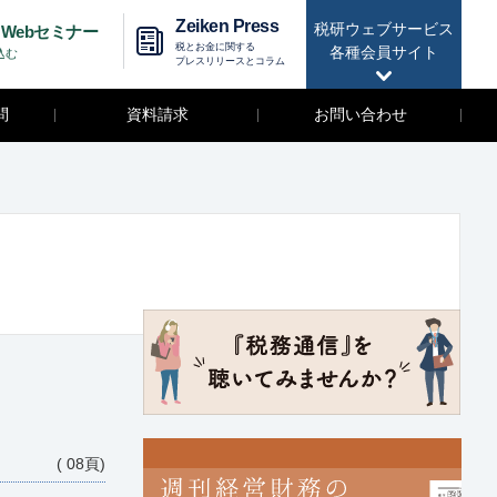
Zeiken Press
税研ウェブサービス
Webセミナー
税とお金に関する
各種会員サイト
込む
プレスリリースとコラム
問
資料請求
お問い合わせ
( 08頁)