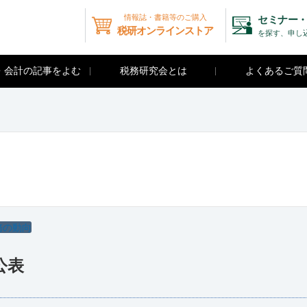
情報誌・書籍等のご購入
セミナー・
税研オンラインストア
を探す、申し
・会計の記事をよむ
税務研究会とは
よくあるご質
務の動向
公表