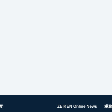
度
ZEIKEN Online News
税