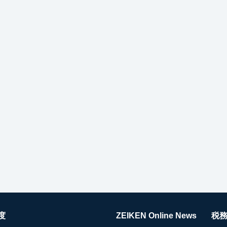
度
ZEIKEN Online News
税