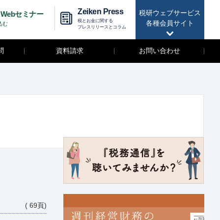
Zeiken Press
税研ウェブサービス
Webセミナー
税とお金に関する
各種会員サイト
込む
プレスリリースとコラム
問
資料請求
お問い合わせ
( 69頁)