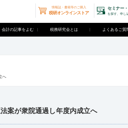
情報誌・書籍等のご購入
セミナー・
税研オンラインストア
を探す、申し
・会計の記事をよむ
税務研究会とは
よくあるご質
立へ
正法案が衆院通過し年度内成立へ