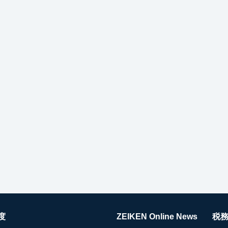
度
ZEIKEN Online News
税