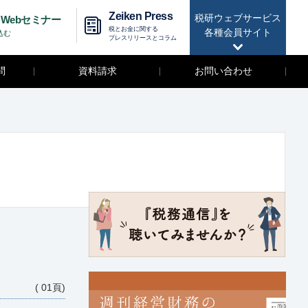
Zeiken Press
税研ウェブサービス
Webセミナー
税とお金に関する
各種会員サイト
込む
プレスリリースとコラム
問
資料請求
お問い合わせ
( 01頁)