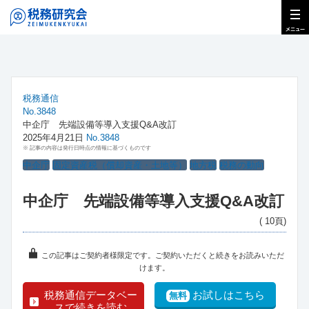
税務通信
No.3848
中企庁 先端設備等導入支援Q&A改訂
2025年4月21日
No.3848
※ 記事の内容は発行日時点の情報に基づくものです
中企庁
固定資産税（償却資産・土地等）
地方税
税務の動向
中企庁 先端設備等導入支援Q&A改訂
( 10頁)
この記事はご契約者様限定です。ご契約いただくと続きをお読みいただ
けます。
税務通信データベー
お試しはこちら
無料
スで続きを読む