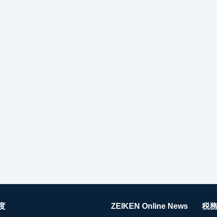
度
ZEIKEN Online News
税