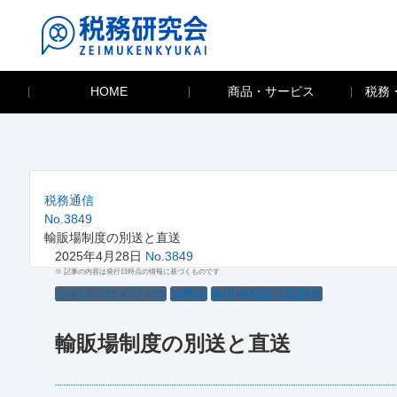
HOME
商品・サービス
税務
税務通信
No.3849
輸販場制度の別送と直送
2025年4月28日
No.3849
※ 記事の内容は発行日時点の情報に基づくものです
ショウ・ウインドウ
消費税
輸出物品販売場制度
輸販場制度の別送と直送