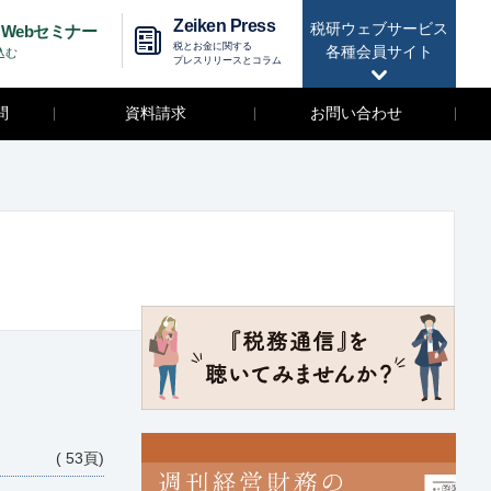
Zeiken Press
税研ウェブサービス
Webセミナー
税とお金に関する
各種会員サイト
込む
プレスリリースとコラム
問
資料請求
お問い合わせ
( 53頁)