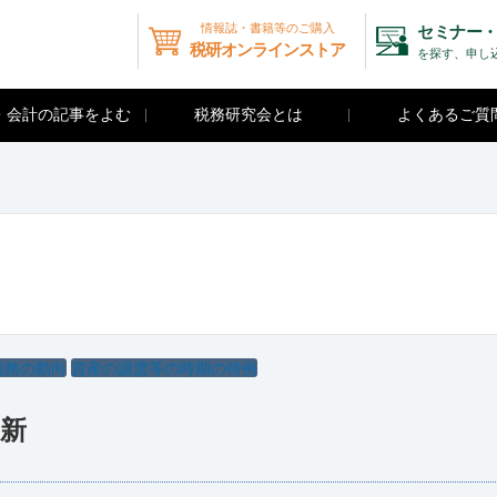
情報誌・書籍等のご購入
セミナー・
税研オンラインストア
を探す、申し
・会計の記事をよむ
税務研究会とは
よくあるご質
税務の動向
資産の譲渡等の時期の特例
更新