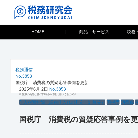
HOME
商品・サービス
税務
税務通信
No.3853
国税庁 消費税の質疑応答事例を更新
2025年6月 2日
No.3853
※ 記事の内容は発行日時点の情報に基づくものです
仕入税額控除（課税仕入れの判定・計算等）
国税庁
消費税
国税庁 消費税の質疑応答事例を