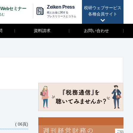
Zeiken Press
税研ウェブサービス
Webセミナー
税とお金に関する
各種会員サイト
込む
プレスリリースとコラム
問
資料請求
お問い合わせ
( 06頁)