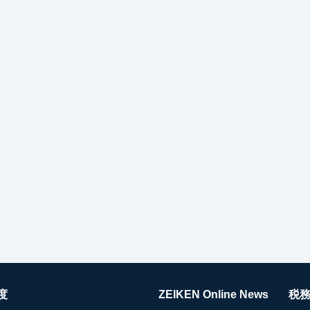
度
ZEIKEN Online News
税