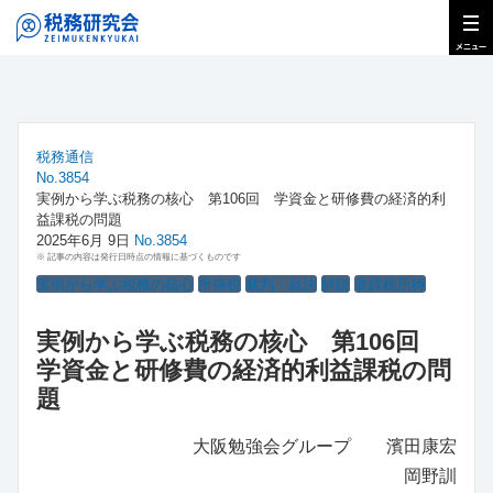
税務通信
No.3854
実例から学ぶ税務の核心 第106回 学資金と研修費の経済的利
益課税の問題
2025年6月 9日
No.3854
※ 記事の内容は発行日時点の情報に基づくものです
実例から学ぶ税務の核心
所得税
裁判・裁決
解説
非課税所得
実例から学ぶ税務の核心 第106回
学資金と研修費の経済的利益課税の問
題
大阪勉強会グループ 濱田康宏
岡野訓