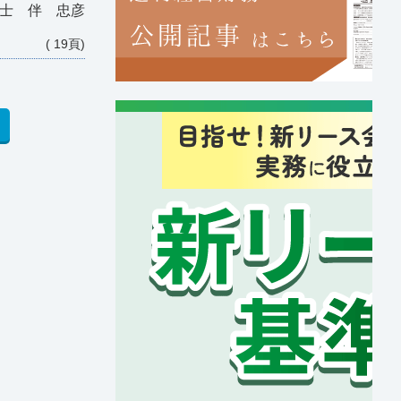
士 伴 忠彦
( 19頁)