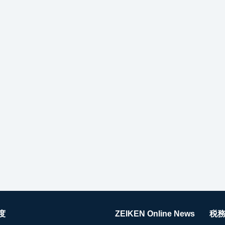
度
ZEIKEN Online News
税