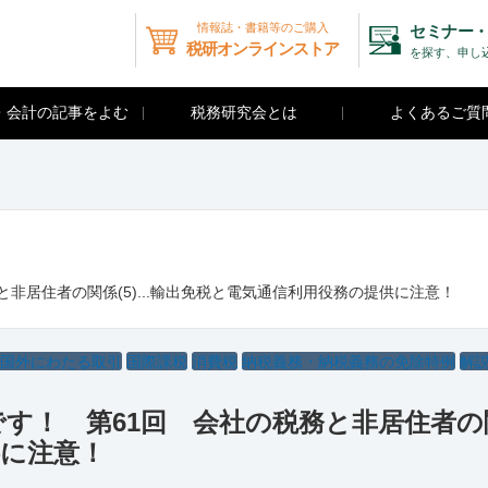
情報誌・書籍等のご購入
セミナー・
税研オンラインストア
を探す、申し
・会計の記事をよむ
税務研究会とは
よくあるご質
非居住者の関係(5)...輸出免税と電気通信利用役務の提供に注意！
・国外にわたる取引
国際課税
消費税
納税義務・納税義務の免除特例
解
！ 第61回 会社の税務と非居住者の関係(
供に注意！