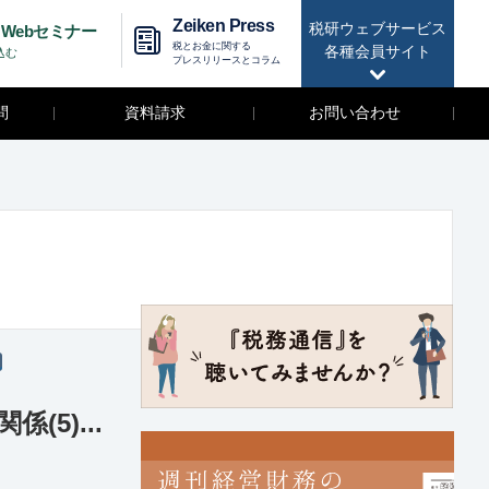
Zeiken Press
税研ウェブサービス
Webセミナー
税とお金に関する
各種会員サイト
込む
プレスリリースとコラム
問
資料請求
お問い合わせ
説
5)...