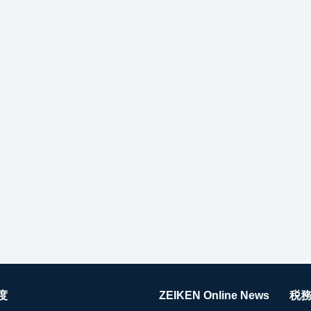
度
ZEIKEN Online News
税