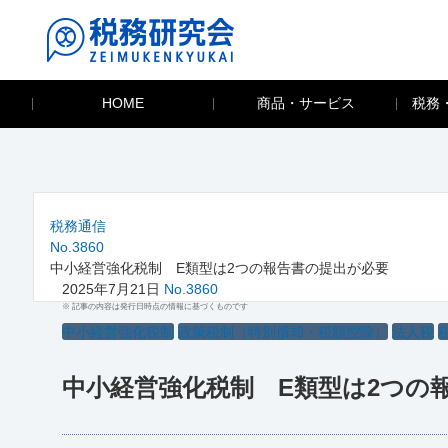
HOME
商品・サービス
税務
税務通信
No.3860
中小経営強化税制 E類型は2つの報告書の提出が必要
2025年7月21日
No.3860
※ 記事の内容は発行日時点の情報に基づくものです
中小経営強化税制
政策税制（特別償却・税額控除）
法人税
中小経営強化税制 E類型は2つの