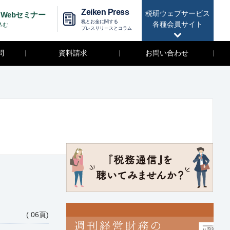
Zeiken Press
税研ウェブサービス
Webセミナー
税とお金に関する
各種会員サイト
込む
プレスリリースとコラム
問
資料請求
お問い合わせ
( 06頁)