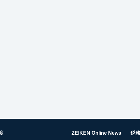
度
ZEIKEN Online News
税