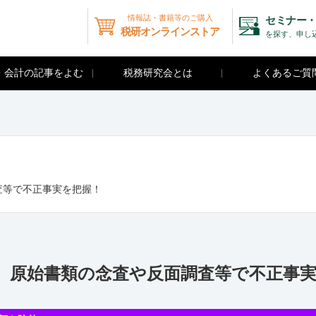
情報誌・書籍等のご購入
セミナー・
税研オンラインストア
を探す、申し
・会計の記事をよむ
税務研究会とは
よくあるご質
査等で不正事実を把握！
8）原始書類の念査や反面調査等で不正事