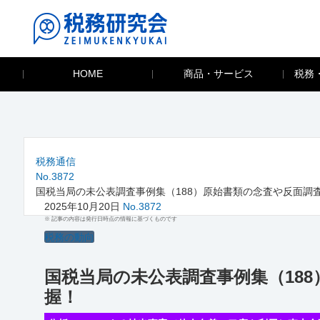
HOME
商品・サービス
税務
税務通信
No.3872
国税当局の未公表調査事例集（188）原始書類の念査や反面調
2025年10月20日
No.3872
※ 記事の内容は発行日時点の情報に基づくものです
税務の動向
国税当局の未公表調査事例集（18
握！