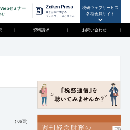
Zeiken Press
税研ウェブサービス
Webセミナー
税とお金に関する
各種会員サイト
込む
プレスリリースとコラム
問
資料請求
お問い合わせ
( 06頁)