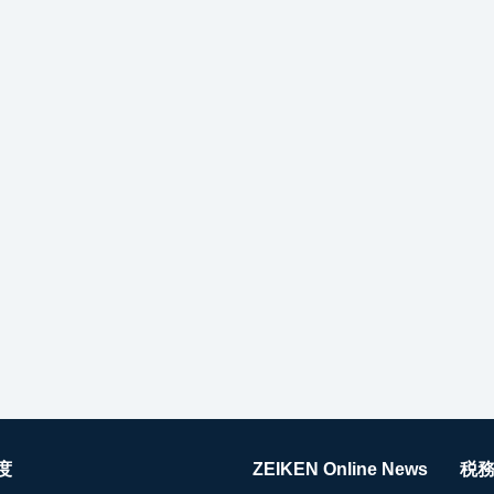
度
ZEIKEN Online News
税