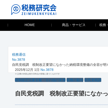
HOME
商品・サービス
税務
税務通信
No.3878
自民党税調 税制改正要望になかった納税環境整備の全容が明
2025年12月 1日
No.3878
※ 記事の内容は発行日時点の情報に基づくものです
税制改正法案全般・その他の実務
税務の動向
自民党税調
自民党税調 税制改正要望になか