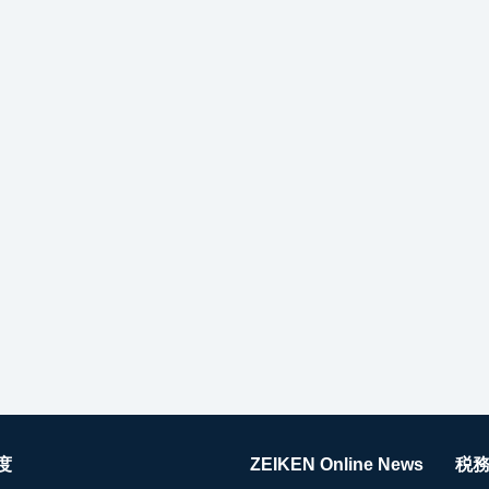
度
ZEIKEN Online News
税