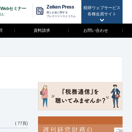
Zeiken Press
税研ウェブサービス
Webセミナー
税とお金に関する
各種会員サイト
込む
プレスリリースとコラム
問
資料請求
お問い合わせ
( 77頁)