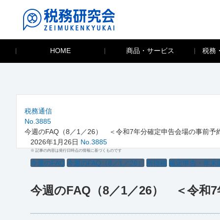
HOME
商品・サービス
税務
税務通信
No.3885
今週のFAQ（8／1／26） ＜令和7年分確定申告会場の事前予
2026年1月26日
No.3885
※ 記事の内容は発行日時点の情報に基づくものです
今週のFAQ
今週のFAQ（8／1／26）
所得税
確定申告・年末
今週のFAQ（8／1／26） ＜令