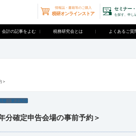
情報誌・書籍等のご購入
セミナー・
税研オンラインストア
を探す、申し
・会計の記事をよむ
税務研究会とは
よくあるご質
約＞
調整・更正関係
和7年分確定申告会場の事前予約＞