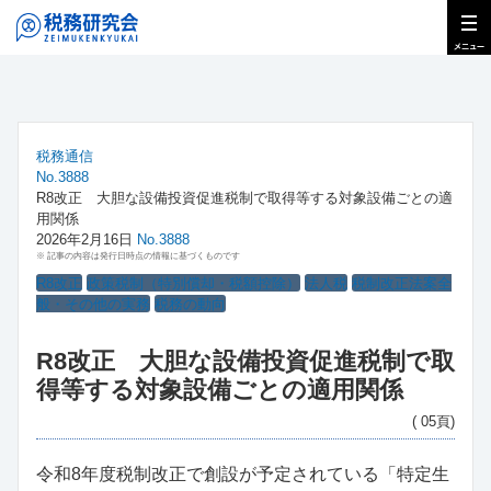
税務通信
No.3888
R8改正 大胆な設備投資促進税制で取得等する対象設備ごとの適
用関係
2026年2月16日
No.3888
※ 記事の内容は発行日時点の情報に基づくものです
R8改正
政策税制（特別償却・税額控除）
法人税
税制改正法案全
般・その他の実務
税務の動向
R8改正 大胆な設備投資促進税制で取
得等する対象設備ごとの適用関係
( 05頁)
令和8年度税制改正で創設が予定されている「特定生