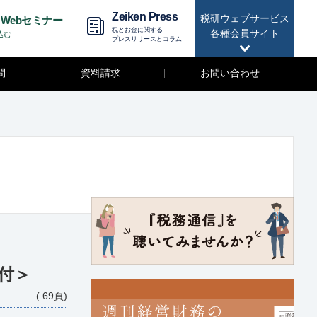
Zeiken Press
税研ウェブサービス
Webセミナー
税とお金に関する
各種会員サイト
込む
プレスリリースとコラム
問
資料請求
お問い合わせ
付＞
( 69頁)