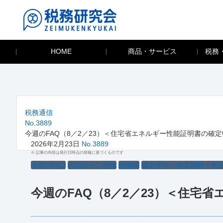
HOME
商品・サービス
税務
税務通信
No.3889
今週のFAQ（8／2／23）＜住宅省エネルギー性能証明書の確
2026年2月23日
No.3889
※ 記事の内容は発行日時点の情報に基づくものです
今週のFAQ
住宅ローン控除
所得税
確定申告・年末調整・更
今週のFAQ（8／2／23）＜住宅