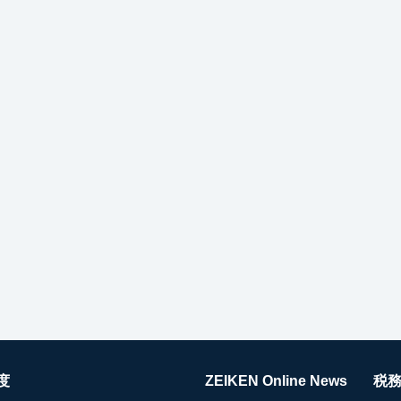
度
ZEIKEN Online News
税