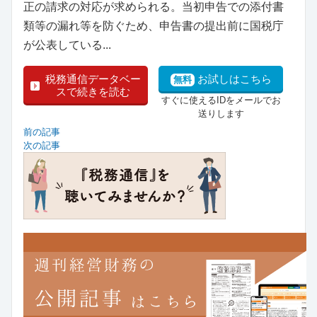
正の請求の対応が求められる。当初申告での添付書
類等の漏れ等を防ぐため、申告書の提出前に国税庁
が公表している...
税務通信データベー
お試しはこちら
無料
スで続きを読む
すぐに使えるIDをメールでお
送りします
前の記事
次の記事