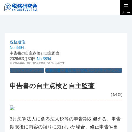
税務通信
No.3894
申告書の自主点検と自主監査
2026年3月30日
No.3894
※ 記事の内容は発行日時点の情報に基づくものです
ショウ・ウインドウ
税務調査・通則法・税務コンプライアンス等
申告書の自主点検と自主監査
( 54頁)
3月決算法人に係る法人税等の申告期を迎える。申告
期限後に内容の誤りに気付いた場合、修正申告や更