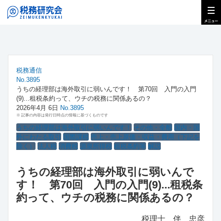
税務通信
No.3895
うちの経理部は海外取引に弱いんです！ 第70回 入門の入門
(9)...租税条約って、ウチの税務に関係あるの？
2026年4月 6日
No.3895
※ 記事の内容は発行日時点の情報に基づくものです
うちの経理部は海外取引に弱いんです！
その他・全般
国内・国
外にわたる取引
国際課税
売上・売上原価・収益・費用（下記を
除く）
法人税
消費税
源泉所得税
租税条約等
解説
うちの経理部は海外取引に弱いんで
す！ 第70回 入門の入門(9)...租税条
約って、ウチの税務に関係あるの？
税理士 伴 忠彦