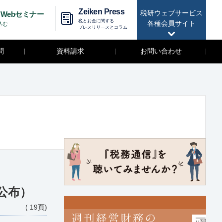
Zeiken Press
税研ウェブサービス
Webセミナー
税とお金に関する
各種会員サイト
込む
プレスリリースとコラム
問
資料請求
お問い合わせ
公布）
( 19頁)