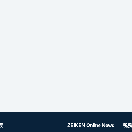
度
ZEIKEN Online News
税