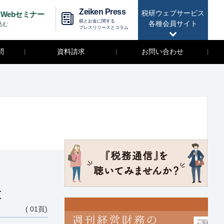
Zeiken Press
税研ウェブサービス
Webセミナー
税とお金に関する
各種会員サイト
込む
プレスリリースとコラム
問
資料請求
お問い合わせ
意
( 01頁)