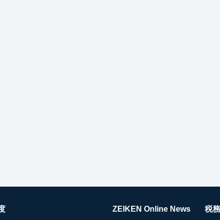
度
ZEIKEN Online News
税