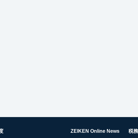
度
ZEIKEN Online News
税