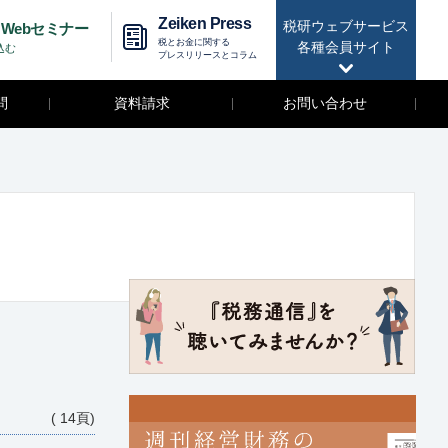
Zeiken Press
税研ウェブサービス
Webセミナー
税とお金に関する
各種会員サイト
込む
プレスリリースとコラム
問
資料請求
お問い合わせ
( 14頁)