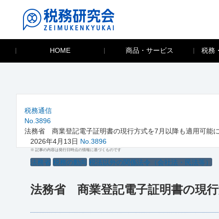
HOME
商品・サービス
税務
税務通信
No.3896
法務省 商業登記電子証明書の現行方式を7月以降も適用可能
2026年4月13日
No.3896
※ 記事の内容は発行日時点の情報に基づくものです
法務省
税務の動向
税法以外の関係法令（会社法・民法等）
法務省 商業登記電子証明書の現行