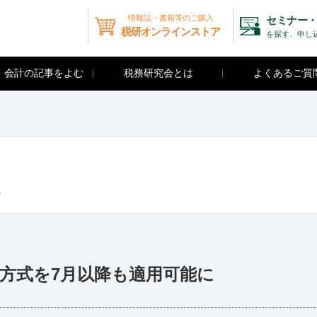
情報誌・書籍等のご購入
セミナー・
税研オンラインストア
を探す、申し
・会計の記事をよむ
税務研究会とは
よくあるご質
に
方式を7月以降も適用可能に