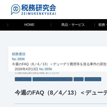
HOME
商品・サービス
税務
税務通信
No.3896
今週のFAQ（8／4／13）＜デューデリ費用等を巡る事件の原
2026年4月13日
No.3896
※ 記事の内容は発行日時点の情報に基づくものです
今週のFAQ
有価証券（配当等を除く）
法人税
裁判・裁決
今週のFAQ（8／4／13）＜デュ