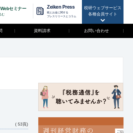
Zeiken Press
税研ウェブサービス
Webセミナー
税とお金に関する
各種会員サイト
込む
プレスリリースとコラム
問
資料請求
お問い合わせ
( 53頁)