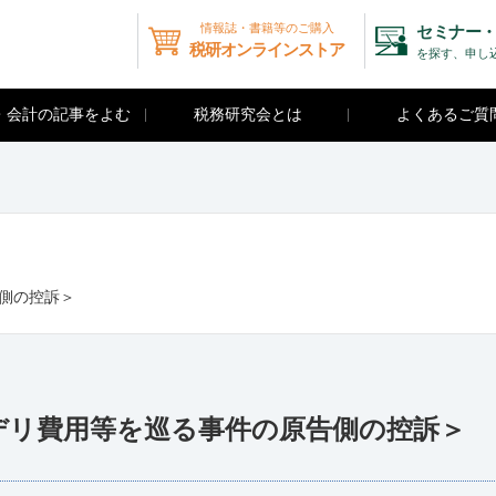
情報誌・書籍等のご購入
セミナー・
税研オンラインストア
を探す、申し
・会計の記事をよむ
税務研究会とは
よくあるご質
告側の控訴＞
ーデリ費用等を巡る事件の原告側の控訴＞