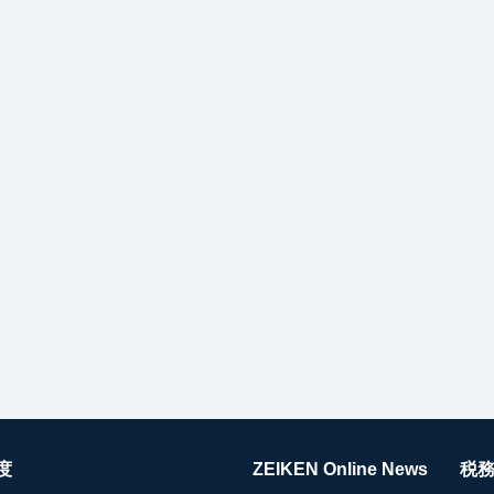
度
ZEIKEN Online News
税