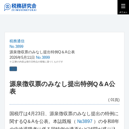
税務通信
No.3899
源泉徴収票のみなし提出特例Q＆A公表
2026年5月11日
No.3899
※ 記事の内容は発行日時点の情報に基づくものです
展望
源泉徴収票のみなし提出特例Q＆A公
表
( 01頁)
国税庁は4月23日、源泉徴収票のみなし提出の特例に
関するQ＆Aを公表。本誌既報（
№3897
）の令和8年