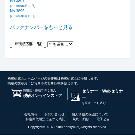
No.3897
(2026年04月20日)
No.3896
(2026年04月13日)
バックナンバーをもっと見る
年別記事一覧
税務研究会ホームページの著作権は税務研究会に帰属します。
掲載の文章および写真等の無断転載を禁じます。
情報誌・書籍等のご購入
セミナー・Webセミナ
税研オンラインストア
ー
を探す、申し込む
会社情報
お問い合わせ
個人情報の保護について
特定商取引法に基づく表記
規約・約款
電子公告
Copyright© 2016 Zeimu Kenkyukai, Allrights reserved.