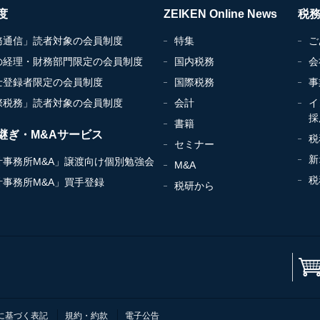
度
ZEIKEN Online News
税
務通信」読者対象の会員制度
特集
ご
の経理・財務部門限定の会員制度
国内税務
会
士登録者限定の会員制度
国際税務
事
際税務」読者対象の会員制度
会計
イ
採
書籍
継ぎ・M&Aサービス
税
セミナー
新
計事務所M&A」譲渡向け個別勉強会
M&A
税
計事務所M&A」買手登録
税研から
に基づく表記
規約・約款
電子公告