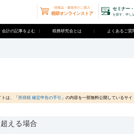
情報誌・書籍等のご購入
セミナー・
税研オンラインストア
を探す、申し
・会計の記事をよむ
税務研究会とは
よくあるご質
イトは、「
所得税 確定申告の手引
」の内容を一部無料公開しているサイ
を超える場合