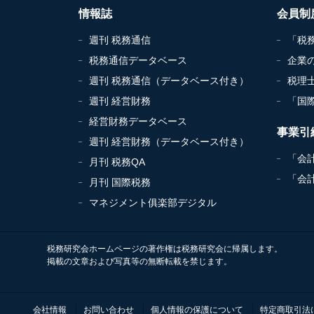
情報誌
会員制
週刊 税務通信
「税
税務通信データベース
企業
週刊 税務通信（データベース付き）
税理
週刊 経営財務
「国
経営財務データベース
事業引
週刊 経営財務（データベース付き）
「会
月刊 税務QA
「会
月刊 国際税務
マネジメント俱楽部デジタル
税務研究会ホームページの著作権は税務研究会に帰属します。
掲載の文章および写真等の無断転載を禁じます。
会社情報
お問い合わせ
個人情報の保護について
特定商取引法