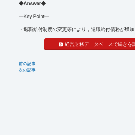
◆Answer◆
―Key Point―
・退職給付制度の変更等により，退職給付債務が増加ま
経営財務データベースで続きを
前の記事
次の記事