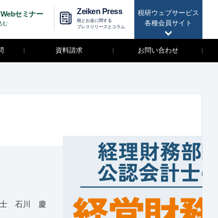
Zeiken Press
税研ウェブサービス
Webセミナー
税とお金に関する
各種会員サイト
込む
プレスリリースとコラム
問
資料請求
お問い合わせ
士 石川 慶