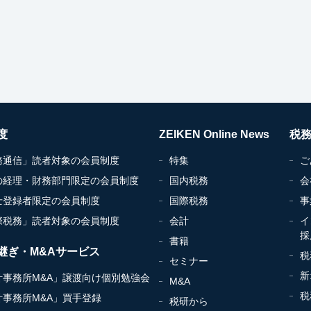
度
ZEIKEN Online News
税
務通信」読者対象の会員制度
特集
ご
の経理・財務部門限定の会員制度
国内税務
会
士登録者限定の会員制度
国際税務
事
際税務」読者対象の会員制度
会計
イ
採
書籍
継ぎ・M&Aサービス
税
セミナー
新
計事務所M&A」譲渡向け個別勉強会
M&A
税
計事務所M&A」買手登録
税研から