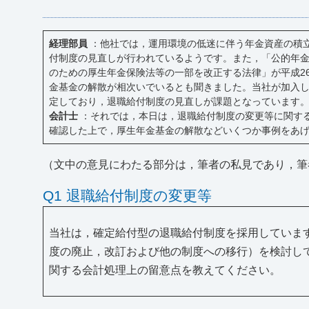
経理部員
：他社では，運用環境の低迷に伴う年金資産の積
付制度の見直しが行われているようです。また，「公的年
のための厚生年金保険法等の一部を改正する法律」が平成2
金基金の解散が相次いでいるとも聞きました。当社が加入
定しており，退職給付制度の見直しが課題となっています
会計士
：それでは，本日は，退職給付制度の変更等に関す
確認した上で，厚生年金基金の解散などいくつか事例をあ
（文中の意見にわたる部分は，筆者の私見であり，筆
Q1 退職給付制度の変更等
当社は，確定給付型の退職給付制度を採用していま
度の廃止，改訂および他の制度への移行）を検討し
関する会計処理上の留意点を教えてください。