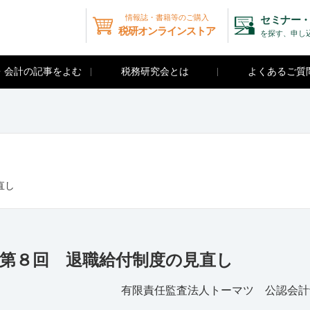
情報誌・書籍等のご購入
セミナー・
税研オンラインストア
を探す、申し
・会計の記事をよむ
税務研究会とは
よくあるご質
直し
 第８回 退職給付制度の見直し
有限責任監査法人トーマツ 公認会計