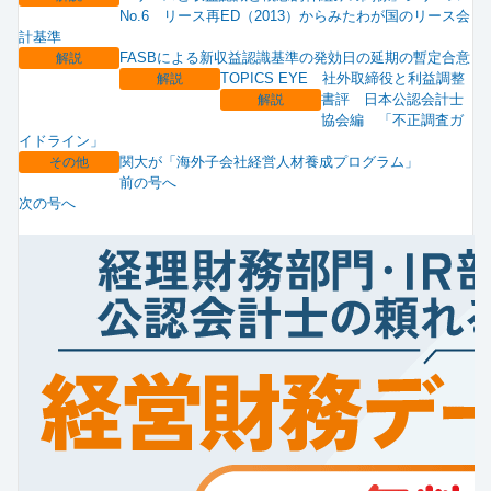
No.6 リース再ED（2013）からみたわが国のリース会
計基準
FASBによる新収益認識基準の発効日の延期の暫定合意
解説
TOPICS EYE 社外取締役と利益調整
解説
書評 日本公認会計士
解説
協会編 「不正調査ガ
イドライン」
関大が「海外子会社経営人材養成プログラム」
その他
前の号へ
次の号へ