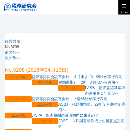
経営財務
No.3208
前の号へ
次の号へ
No.3208 (2015年04月13日)
監査等委員会設置会社，３月末までに58社が移行表明
アングル
税効果指針 29年３月期から適用へ
アングル
FASB 新収益認識基準
アングル
の適用を１年延期へ
監査等委員会設置会社，上場58社が移行表明
ニュース
ASBJ 税効果指針、29年３月期強制適
ニュース
用へ
JICPA 監査報酬の微減傾向に歯止め？
ニュース
FASF ３月期有報作成上の留意点説明
ニュース
会