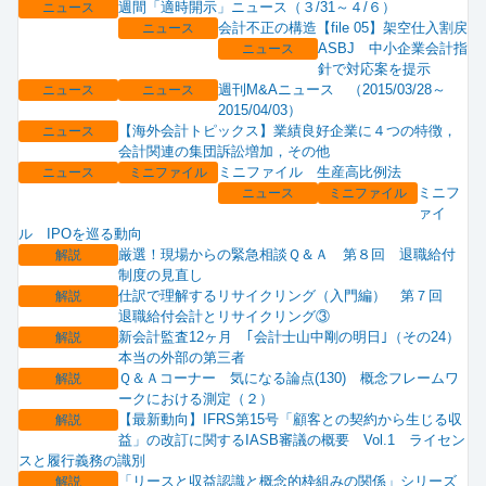
週間「適時開示」ニュース（３/31～４/６）
ニュース
会計不正の構造【file 05】架空仕入割戻
ニュース
ASBJ 中小企業会計指
ニュース
針で対応案を提示
週刊M&Aニュース （2015/03/28～
ニュース
ニュース
2015/04/03）
【海外会計トピックス】業績良好企業に４つの特徴，
ニュース
会計関連の集団訴訟増加，その他
ミニファイル 生産高比例法
ニュース
ミニファイル
ミニフ
ニュース
ミニファイル
ァイ
ル IPOを巡る動向
厳選！現場からの緊急相談Ｑ＆Ａ 第８回 退職給付
解説
制度の見直し
仕訳で理解するリサイクリング（入門編） 第７回
解説
退職給付会計とリサイクリング③
新会計監査12ヶ月 ｢会計士山中剛の明日｣（その24）
解説
本当の外部の第三者
Ｑ＆Ａコーナー 気になる論点(130) 概念フレームワ
解説
ークにおける測定（２）
【最新動向】IFRS第15号「顧客との契約から生じる収
解説
益」の改訂に関するIASB審議の概要 Vol.1 ライセン
スと履行義務の識別
「リースと収益認識と概念的枠組みの関係」シリーズ
解説