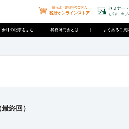
情報誌・書籍等のご購入
セミナー・
税研オンラインストア
を探す、申し
・会計の記事をよむ
税務研究会とは
よくあるご質
（最終回）