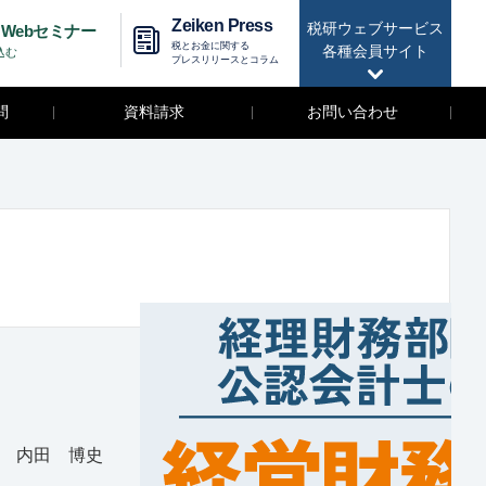
Zeiken Press
税研ウェブサービス
Webセミナー
税とお金に関する
各種会員サイト
込む
プレスリリースとコラム
問
資料請求
お問い合わせ
内田 博史