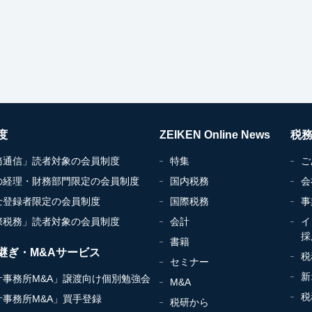
度
ZEIKEN Online News
税
務通信」読者対象の会員制度
特集
ご
の経理・財務部門限定の会員制度
国内税務
会
士登録者限定の会員制度
国際税務
事
際税務」読者対象の会員制度
会計
イ
採
書籍
継ぎ・M&Aサービス
税
セミナー
新
計事務所M&A」譲渡向け個別勉強会
M&A
税
計事務所M&A」買手登録
税研から