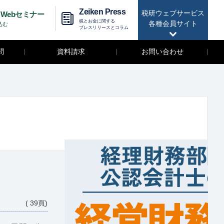
Zeiken Press
税研ウェブサービス
Webセミナー
税とお金に関する
各種会員サイト
込む
プレスリリースとコラム
問
資料請求
お問い合わせ
( 39頁)