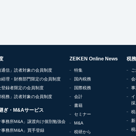
度
ZEIKEN Online News
税
務通信」読者対象の会員制度
特集
ご
の経理・財務部門限定の会員制度
国内税務
会
士登録者限定の会員制度
国際税務
事
際税務」読者対象の会員制度
会計
イ
採
書籍
継ぎ・M&Aサービス
税
セミナー
新
計事務所M&A」譲渡向け個別勉強会
M&A
税
計事務所M&A」買手登録
税研から