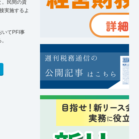
こと。民間の資
接実施するよ
いてPFI事
る。