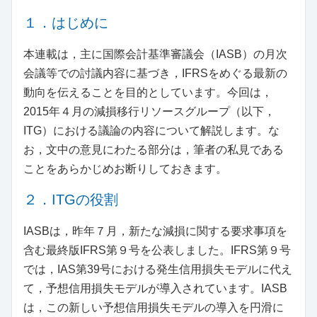
１．はじめに
本連載は，主に国際会計基準審議会（IASB）の月次
会議等での討議内容に基づき，IFRSをめぐる最新の
動向を伝えることを目的としています。今回は，
2015年４月の減損移行リソースグループ（以下，
ITG）における議論の内容について解説します。な
お，文中の意見にわたる部分は，筆者の私見である
ことをあらかじめお断りしておきます。
２．ITGの役割
IASBは，昨年７月，新たな減損に関する要求事項を
含む最終版IFRS第９号を公表しました。IFRS第９号
では，IAS第39号における発生信用損失モデルに代え
て，予想信用損失モデルが導入されています。IASB
は，この新しい予想信用損失モデルの導入を円滑に