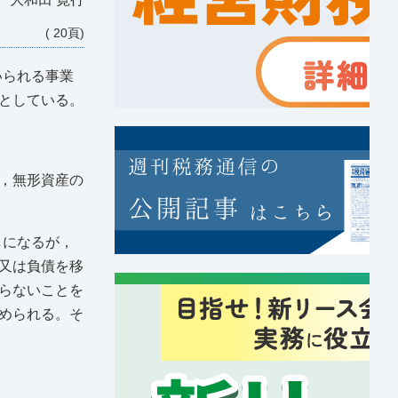
( 20頁)
いられる事業
としている。
を，無形資産の
しになるが，
又は負債を移
らないことを
められる。そ