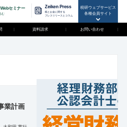
Zeiken Press
税研ウェブサービス
Webセミナー
税とお金に関する
各種会員サイト
込む
プレスリリースとコラム
問
資料請求
お問い合わせ
事業計画
士 大和田 寛行