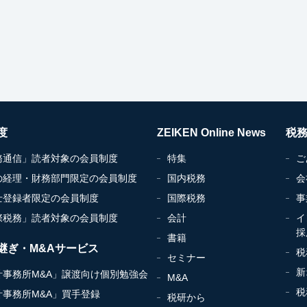
度
ZEIKEN Online News
税
務通信」読者対象の会員制度
特集
ご
の経理・財務部門限定の会員制度
国内税務
会
士登録者限定の会員制度
国際税務
事
際税務」読者対象の会員制度
会計
イ
採
書籍
継ぎ・M&Aサービス
税
セミナー
新
計事務所M&A」譲渡向け個別勉強会
M&A
税
計事務所M&A」買手登録
税研から