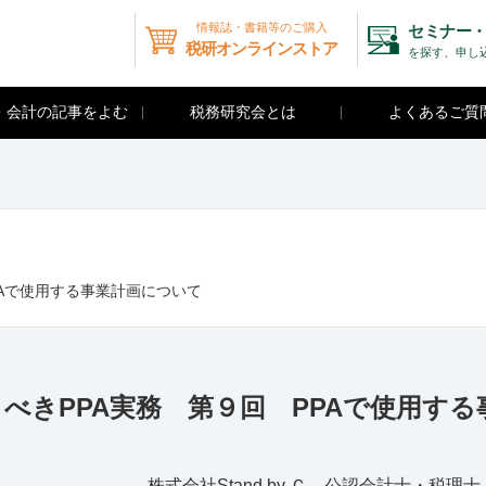
情報誌・書籍等のご購入
セミナー・
税研オンラインストア
を探す、申し
・会計の記事をよむ
税務研究会とは
よくあるご質
PAで使用する事業計画について
べきPPA実務 第９回 PPAで使用する
株式会社Stand by Ｃ 公認会計士・税理