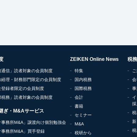
度
ZEIKEN Online News
税
務通信」読者対象の会員制度
特集
ご
の経理・財務部門限定の会員制度
国内税務
会
士登録者限定の会員制度
国際税務
事
際税務」読者対象の会員制度
会計
イ
採
書籍
継ぎ・M&Aサービス
税
セミナー
新
計事務所M&A」譲渡向け個別勉強会
M&A
税
計事務所M&A」買手登録
税研から