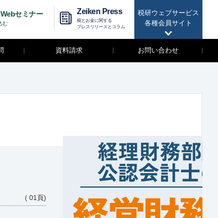
Zeiken Press
税研ウェブサービス
Webセミナー
税とお金に関する
各種会員サイト
込む
プレスリリースとコラム
問
資料請求
お問い合わせ
( 01頁)