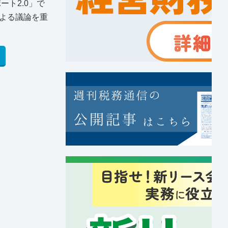
ト2.0」で
よる議論を重