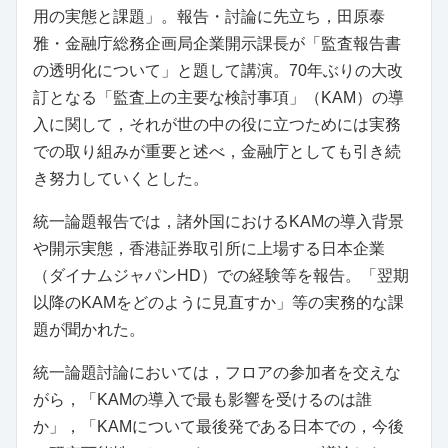
用の実態と課題」。報告・討論に先立ち，田原泰
雅・金融庁総務企画局企業開示課長が「監査報告書
の透明化について」と題して講演。70年ぶりの大改
訂となる「監査上の主要な検討事項」（KAM）の導
入に関して，それが世の中の役に立つためには実務
での取り組みが重要と述べ，金融庁としても引き続
き努力していくとした。
統一論題報告では，諸外国におけるKAMの導入背景
や開示実態，香港証券取引所に上場する日本企業
（ダイナムジャパンHD）での経験等を報告。「翌期
以降のKAMをどのように見直すか」等の実務的な課
題が聞かれた。
統一論題討論においては，フロアの参加者を交えな
がら，「KAMの導入で最も影響を受けるのは誰
か」，「KAMについて最後発である日本での，今後