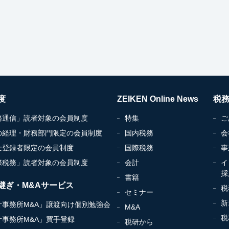
度
ZEIKEN Online News
税
務通信」読者対象の会員制度
特集
ご
の経理・財務部門限定の会員制度
国内税務
会
士登録者限定の会員制度
国際税務
事
際税務」読者対象の会員制度
会計
イ
採
書籍
継ぎ・M&Aサービス
税
セミナー
新
計事務所M&A」譲渡向け個別勉強会
M&A
税
計事務所M&A」買手登録
税研から