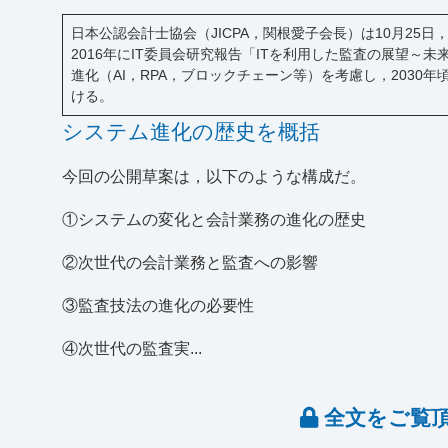
日本公認会計士協会（JICPA，関根愛子会長）は10月25
2016年にIT委員会研究報告「ITを利用した監査の展望
進化（AI，RPA，ブロックチェーン等）を考慮し，2030
ける。
システム進化の歴史を概括
今回の公開草案は，以下のような構成だ。
①システムの変化と会計業務の進化の歴史
②次世代の会計業務と監査への影響
③監査技法の進化の必要性
④次世代の監査実...
全文をご覧