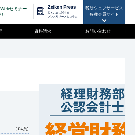
Zeiken Press
税研ウェブサービス
Webセミナー
税とお金に関する
各種会員サイト
込む
プレスリリースとコラム
問
資料請求
お問い合わせ
( 04頁)