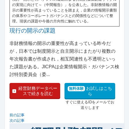
の実現に向けて～（中間報告）」を公表した。非財務情報の開
示の重要性が高まっていることを踏まえ，企業の情報開示書類
の体系やコーポレートガバナンスとの関係性などについて整
理。現状の課題や今後の方向性に触れている。
現行の開示の課題
非財務情報の開示の重要性が高まっている昨今だ
が，日本では制度開示と自主開示にまたがり複数の
年次報告書が作成され，相互関連性も不透明といっ
た課題がある。JICPAは企業情報開示・ガバナンス検
討特別委員会（委...
経営財務データベー
お試しはこち
無料体験
スで続きを読む
ら
すぐに使えるIDをメールでお
送りします
前の記事
次の記事