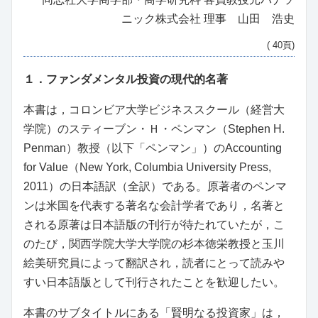
ニック株式会社 理事 山田 浩史
( 40頁)
１．ファンダメンタル投資の現代的名著
本書は，コロンビア大学ビジネススクール（経営大
学院）のスティーブン・Ｈ・ペンマン（Stephen H.
Penman）教授（以下「ペンマン」）のAccounting
for Value（New York, Columbia University Press,
2011）の日本語訳（全訳）である。原著者のペンマ
ンは米国を代表する著名な会計学者であり，名著と
される原著は日本語版の刊行が待たれていたが，こ
のたび，関西学院大学大学院の杉本徳栄教授と玉川
絵美研究員によって翻訳され，読者にとって読みや
すい日本語版として刊行されたことを歓迎したい。
本書のサブタイトルにある「賢明なる投資家」は，