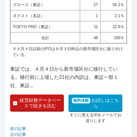
グロース（東証）
27
56.3％
ネクスト（名証）
1
2.1％
TOKYO PRO（東証）
11
22.9％
合計
48
100％
※４月４日以前のIPOは８月３日時点の新市場区分に振り分け
ている。
東証では、４月４日から新市場区分に移行してい
る。移行前に上場した21社の内訳は、東証一部１
社、東証...
経営財務データベー
お試しはこち
無料体験
スで続きを読む
ら
すぐに使えるIDをメールでお
送りします
前の記事
次の記事