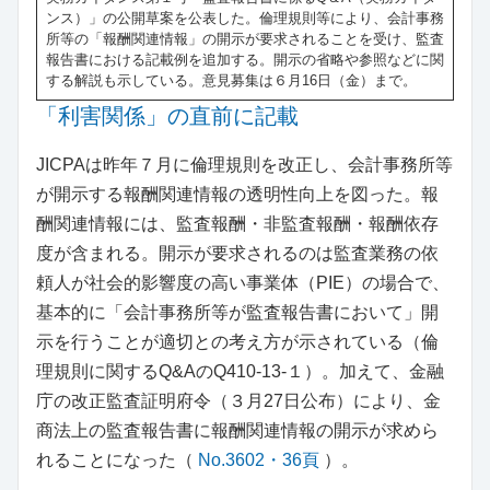
ンス）」の公開草案を公表した。倫理規則等により、会計事務
所等の「報酬関連情報」の開示が要求されることを受け、監査
報告書における記載例を追加する。開示の省略や参照などに関
する解説も示している。意見募集は６月16日（金）まで。
「利害関係」の直前に記載
JICPAは昨年７月に倫理規則を改正し、会計事務所等
が開示する報酬関連情報の透明性向上を図った。報
酬関連情報には、監査報酬・非監査報酬・報酬依存
度が含まれる。開示が要求されるのは監査業務の依
頼人が社会的影響度の高い事業体（PIE）の場合で、
基本的に「会計事務所等が監査報告書において」開
示を行うことが適切との考え方が示されている（倫
理規則に関するQ&AのQ410-13-１）。加えて、金融
庁の改正監査証明府令（３月27日公布）により、金
商法上の監査報告書に報酬関連情報の開示が求めら
れることになった（
No.3602・36頁
）。