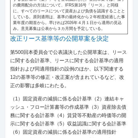
の費用配分の方法について、IFRS第16号「リース」と同様
に、すべてのリースについて資産および負債を認識することと
している。原則適用は、基準の最終化から２年程度経過した事
業年度の期首から。早ければ2026年４月１日から適用の見込
み。意見募集は公表から３カ月間を予定している。
改正リース基準等の公開草案を決定
第500回本委員会で公表議決した公開草案は、リース
に関する会計基準、リースに関する会計基準の適用
指針および同適用指針の設例のほか、以下関連する
12の基準等の修正・改正案が含まれているなど、改
正の影響は多岐にわたる。
（1）固定資産の減損に係る会計基準（2）連結キャ
ッシュ・フロー計算書等の作成基準（3）資産除去債
務に関する会計基準（4）賃貸等不動産の時価等の開
示に関する会計基準（5）収益認識に関する会計基準
（6）固定資産の減損に係る会計基準の適用指針