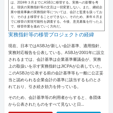
は、2024年３月までにASBJに移管する。実務への影響を考
え、現状の実務指針等の文言は一切変更しない。また、継続企
業や後発事象の実務指針等については、会計と監査を扱ってお
り、そのまま移管することができない。そのため、来年６月ま
でに移管の実現可能性を調査する。今後、意見募集を行った上
で、移管作業を進めていく方向だ。
実務指針等の移管プロジェクトの経緯
現在、日本ではASBJが新しい会計基準、適用指針、
実務対応報告を公表している。ASBJが2001年に設立
されるまでは、会計基準は企業基準審議会が、実務
上の取扱いを示す実務指針はJICPAが公表していた。
このASBJが公表する前の会計基準等も一般に公正妥
当と認められる企業会計の基準に該当するものとさ
れており、引き続き効力を持っている。
そのため、会計基準等の利用者からすると、各団体
から公表されたものをすべて見ないと日...