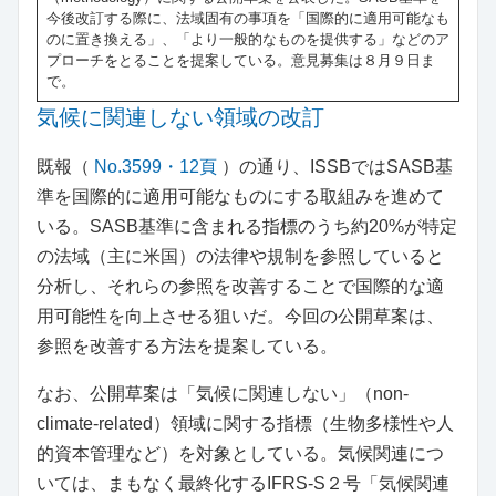
今後改訂する際に、法域固有の事項を「国際的に適用可能なも
のに置き換える」、「より一般的なものを提供する」などのア
プローチをとることを提案している。意見募集は８月９日ま
で。
気候に関連しない領域の改訂
既報（
No.3599・12頁
）の通り、ISSBではSASB基
準を国際的に適用可能なものにする取組みを進めて
いる。SASB基準に含まれる指標のうち約20%が特定
の法域（主に米国）の法律や規制を参照していると
分析し、それらの参照を改善することで国際的な適
用可能性を向上させる狙いだ。今回の公開草案は、
参照を改善する方法を提案している。
なお、公開草案は「気候に関連しない」（non-
climate-related）領域に関する指標（生物多様性や人
的資本管理など）を対象としている。気候関連につ
いては、まもなく最終化するIFRS-S２号「気候関連