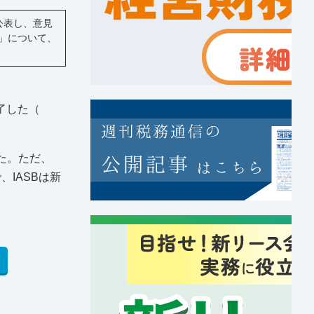
公表し、意見
ル」について、
完了した（
た。ただ、
IASBは新