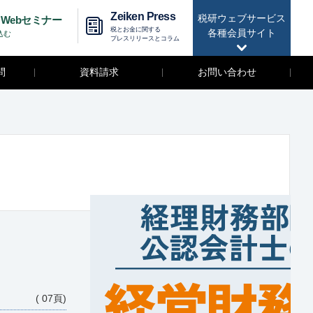
Zeiken Press
税研ウェブサービス
Webセミナー
税とお金に関する
各種会員サイト
込む
プレスリリースとコラム
問
資料請求
お問い合わせ
( 07頁)