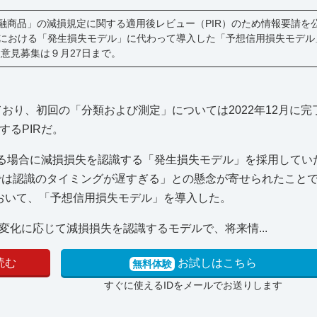
「金融商品」の減損規定に関する適用後レビュー（PIR）のため情報要請を
定」における「発生損失モデル」に代わって導入した「予想信用損失モデ
意見募集は９月27日まで。
しており、初回の「分類および測定」については2022年12月に
るPIRだ。
する場合に減損損失を認識する「発生損失モデル」を採用してい
では認識のタイミングが遅すぎる」との懸念が寄せられたことで、
号において、「予想信用損失モデル」を導入した。
化に応じて減損損失を認識するモデルで、将来情...
読む
お試しはこちら
無料体験
すぐに使えるIDをメールでお送りします