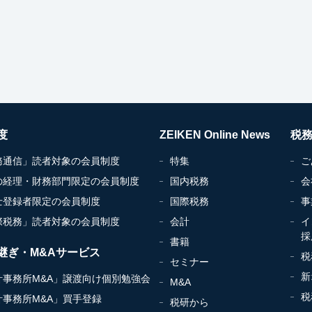
度
ZEIKEN Online News
税
務通信」読者対象の会員制度
特集
ご
の経理・財務部門限定の会員制度
国内税務
会
士登録者限定の会員制度
国際税務
事
際税務」読者対象の会員制度
会計
イ
採
書籍
継ぎ・M&Aサービス
税
セミナー
新
計事務所M&A」譲渡向け個別勉強会
M&A
税
計事務所M&A」買手登録
税研から