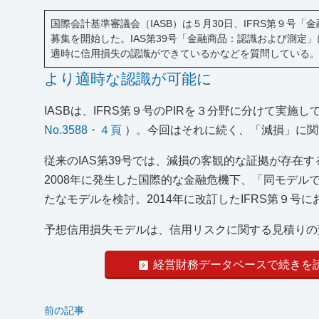
国際会計基準審議会（IASB）は５月30日、IFRS第９号
募集を開始した。IAS第39号「金融商品：認識および測
適時に信用損失の認識ができているかなどを質問している。
より適時な認識が可能に
IASBは、IFRS第９号のPIRを３分野に分けて実施
No.3588・４頁
）。今回はそれに続く、「減損」に関す
従来のIAS第39号では、減損の客観的な証拠が存在
2008年に発生した国際的な金融危機下、「同モデル
たなモデルを検討。2014年に改訂したIFRS第９
予想信用損失モデルは、信用リスクに関する見積りの変
経営財務データベースで続きを
前の記事