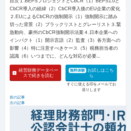
目次１.BEPSプロジェクトとCbCR（1）BEPS1.0と
CbCR導入の経緯（2）CbCR導入後のEU企業の変化
２.EUによるCbCRの強制開示（1）強制開示に踏み
切った背景（2）ブラックリストとグレーリスト３.緊
急動向、豪州のCbCR強制開示法案４.日本企業への
インパクト（1）開示言語（2）監査（3）各方面への
影響（4）特に注意すべきケース（5）税務担当者の
認識（6）いつまでに、どんな対応が必要...
経営財務データベー
お試しはこち
無料体験
スで続きを読む
ら
すぐに使えるIDをメールでお
送りします
前の記事
次の記事