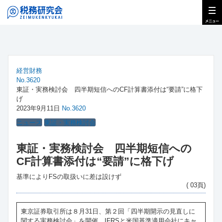
経営財務
No.3620
東証・実務検討会 四半期短信へのCF計算書添付は“要請”に格下
げ
2023年9月11日
No.3620
ニュース
東証・実務検討会
東証・実務検討会 四半期短信への
CF計算書添付は“要請”に格下げ
基準によりFSの取扱いに差は設けず
( 03頁)
東京証券取引所は８月31日、第２回「四半期開示の見直しに
関する実務検討会」を開催。IFRSと米国基準適用会社にキャ