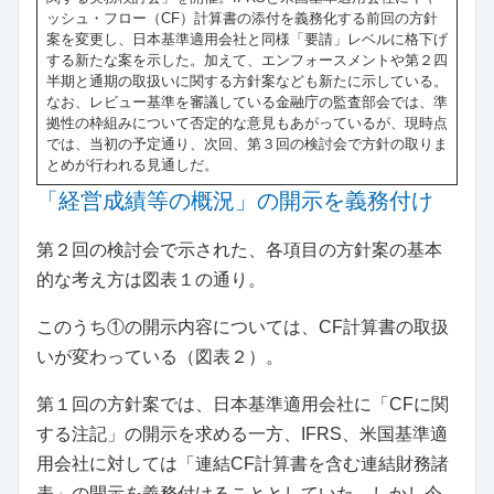
ッシュ・フロー（CF）計算書の添付を義務化する前回の方針
案を変更し、日本基準適用会社と同様「要請」レベルに格下げ
する新たな案を示した。加えて、エンフォースメントや第２四
半期と通期の取扱いに関する方針案なども新たに示している。
なお、レビュー基準を審議している金融庁の監査部会では、準
拠性の枠組みについて否定的な意見もあがっているが、現時点
では、当初の予定通り、次回、第３回の検討会で方針の取りま
とめが行われる見通しだ。
「経営成績等の概況」の開示を義務付け
第２回の検討会で示された、各項目の方針案の基本
的な考え方は図表１の通り。
このうち①の開示内容については、CF計算書の取扱
いが変わっている（図表２）。
第１回の方針案では、日本基準適用会社に「CFに関
する注記」の開示を求める一方、IFRS、米国基準適
用会社に対しては「連結CF計算書を含む連結財務諸
表」の開示を義務付けることとしていた。しかし今