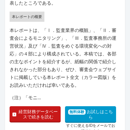
表したところである。
本レポートの概要
本レポートは、「Ⅰ．監査業界の概観」、「Ⅱ．審
査会によるモニタリング」、「Ⅲ．監査事務所の運
営状況」及び「Ⅳ．監査をめぐる環境変化への対
応」の４部により構成されている。本稿では、各部
の主なポイントを紹介するが、紙幅の関係で紹介し
きれなかった部分もあり、ぜひ、審査会ウェブサイ
トに掲載している本レポート全文（カラー図版）を
お読みいただければ幸いである。
（注）「モニ...
経営財務データベー
お試しはこち
無料体験
スで続きを読む
ら
すぐに使えるIDをメールでお