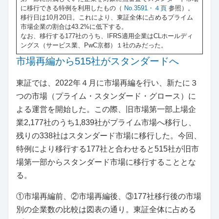
に移行できる特例を利用したもの（
No.3591・４頁
参照）。
移行日は10月20日。これにより、東証全体に占めるプライム
市場企業の割合は43.2%に低下する。
なお、移行する177社のうち、IFRS適用企業はCLホールディ
ングス（サービス業、PwC京都）１社のみだった。
市場再編から515社がスタンダードへ
東証では、2022年４月に市場再編を行い、新たに３
つの市場（プライム・スタンダード・グロース）に
よる運営を開始した。この際、旧市場第一部上場企
業2,177社のうち1,839社がプライム市場へ移行し、
残りの338社はスタンダード市場に移行した。今回、
特例により移行する177社と合わせると515社が旧市
場第一部からスタンダード市場に移行することとな
る。
①市場再編前、②市場再編後、③177社移行後の市場
別の企業数の比較は図表の通り。東証全体に占める