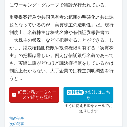
にワーキング・グループで議論が行われている。
重要提案行為や共同保有者の範囲の明確化と共に課
題となっているのが「実質株主の透明性」だ。現行
制度上、名義株主は株式名簿や有価証券報告書の
「大株主の状況」などで把握することができる。し
かし、議決権指図権限や投資権限を有する「実質株
主」の把握は難しい。例えば信託銀行名義であって
も、実際に誰がどれほど議決権行使をしているかは
制度上わからない。大手企業では株主判明調査を行
うと...
経営財務データベー
お試しはこち
無料体験
スで続きを読む
ら
すぐに使えるIDをメールでお
送りします
前の記事
次の記事