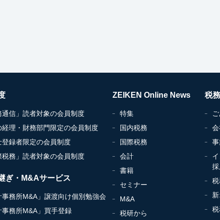
度
ZEIKEN Online News
税
務通信」読者対象の会員制度
特集
ご
の経理・財務部門限定の会員制度
国内税務
会
士登録者限定の会員制度
国際税務
事
際税務」読者対象の会員制度
会計
イ
採
書籍
継ぎ・M&Aサービス
税
セミナー
新
計事務所M&A」譲渡向け個別勉強会
M&A
税
計事務所M&A」買手登録
税研から