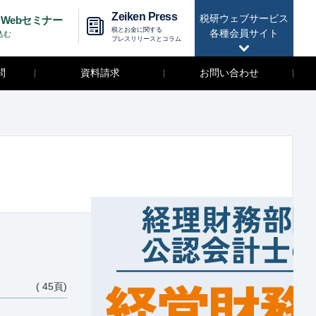
Zeiken Press
税研ウェブサービス
Webセミナー
税とお金に関する
各種会員サイト
込む
プレスリリースとコラム
問
資料請求
お問い合わせ
( 45頁)