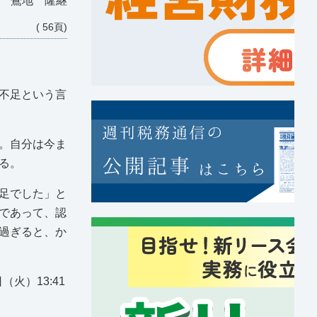
事 鶯地 隆継
( 56頁)
不足という言
。自分は今ま
る。
足でした」と
であって、認
過ぎると、か
火）13:41