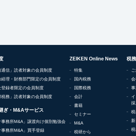
度
ZEIKEN Online News
税
務通信」読者対象の会員制度
特集
ご
の経理・財務部門限定の会員制度
国内税務
会
士登録者限定の会員制度
国際税務
事
際税務」読者対象の会員制度
会計
イ
採
書籍
継ぎ・M&Aサービス
税
セミナー
新
計事務所M&A」譲渡向け個別勉強会
M&A
税
計事務所M&A」買手登録
税研から