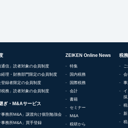
度
ZEIKEN Online News
税
務通信」読者対象の会員制度
特集
ご
の経理・財務部門限定の会員制度
国内税務
会
士登録者限定の会員制度
国際税務
事
際税務」読者対象の会員制度
会計
イ
採
書籍
継ぎ・M&Aサービス
税
セミナー
新
計事務所M&A」譲渡向け個別勉強会
M&A
税
計事務所M&A」買手登録
税研から