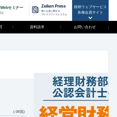
Zeiken Press
税研ウェブサービス
Webセミナー
税とお金に関する
各種会員サイト
込む
プレスリリースとコラム
問
資料請求
お問い合わせ
( 08頁)